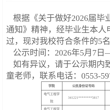
根据《关于做好
202
6
届毕
通知》精神，经毕业生本人
过，现对我校符合条件的
5
公示时间：
202
6
年
5
月
7
日
如有异议，请于公示期内
童老师，联系电话：
0553-5
学院
公民身份证号码
电气
工程学
341221********5817
院
电气
工程学