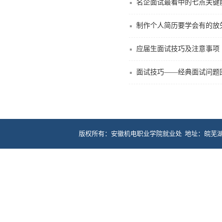
名企面试最看中的七点关键
制作个人简历要学会有的放
应届生面试技巧及注意事项
面试技巧——经典面试问题
版权所有：安徽机电职业学院就业处 地址：皖芜湖市
联系电话：0553-5975118、59