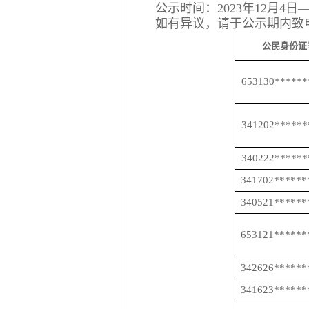
公示时间：
2023年12月4日
如有异议，请于公示期内致
公民身份证
653130******
341202******
340222******
341702******
340521******
653121******
342626******
341623******