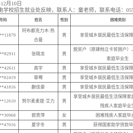
—12月10日
电学校招生就业处反映，联系人：童老师，联系电话：
05
号码
姓名
性别
困难类别
阿布都克力木
·热
**11879
男
享受城乡居民最低生活保
合曼
脱贫户（原建档立卡贫困户）
**82911
张晓龙
男
家庭毕业生
**42611
高宇
男
享受城乡居民最低生活保
**02419
章骞
男
享受城乡居民最低生活保
**41816
蒯佳豪
男
享受城乡居民最低生活保
享受城乡居民最低生活保障家
**12610
努尔麦麦提
·艾力
男
残疾人家庭毕业
**30968
郭贵萍
女
困难残疾人家庭毕
**47016
夏宇冬
男
获得国家助学贷款