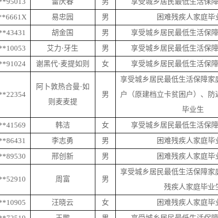
**95013
雷庆春
男
享受城乡居民最低生活保
**6661X
易忠园
男
困难残疾人家庭毕
**43431
胡金国
男
享受城乡居民最低生活保
**10053
艾力
·牙生
男
享受城乡居民最低生活保
**91024
谢黑代
·麦提如则
女
享受城乡居民最低生活保
享受城乡居民最低生活保障家
阿卜敦热合曼
·如
**22354
男
户（原建档立卡贫困户）、防
则麦麦提
毕业生
**41569
韩洁
女
享受城乡居民最低生活保
**86431
李志勇
男
困难残疾人家庭毕
**89530
邢创新
男
困难残疾人家庭毕
享受城乡居民最低生活保障家
**52910
周富
男
残疾人家庭毕业
**10905
汪晓云
女
困难残疾人家庭毕