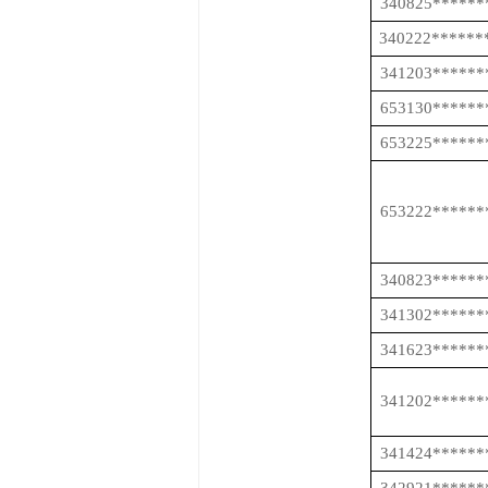
340825******
340222******
341203******
653130******
653225******
653222******
340823******
341302******
341623******
341202******
341424******