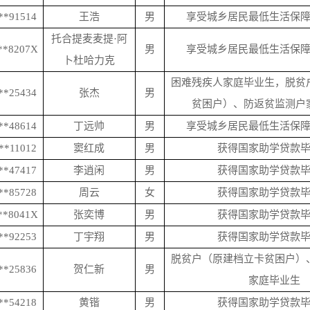
**91514
王浩
男
享受城乡居民最低生活保
托合提麦麦提
·阿
**8207X
男
享受城乡居民最低生活保
卜杜哈力克
困难残疾人家庭毕业生，脱贫
**25434
张杰
男
贫困户）、防返贫监测户
**48614
丁远帅
男
享受城乡居民最低生活保
**11012
窦红成
男
获得国家助学贷款
**47417
李逍闲
男
获得国家助学贷款
**85728
周云
女
获得国家助学贷款
**8041X
张奕博
男
获得国家助学贷款
**92253
丁宇翔
男
获得国家助学贷款
脱贫户（原建档立卡贫困户）
**25836
贺仁新
男
家庭毕业生
**54218
黄锴
男
获得国家助学贷款