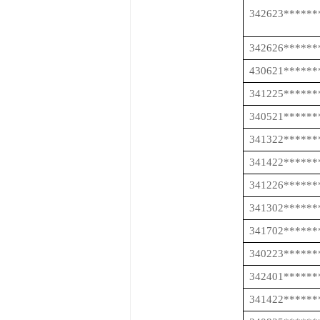
342623******
342626******
430621******
341225******
340521******
341322******
341422******
341226******
341302******
341702******
340223******
342401******
341422******