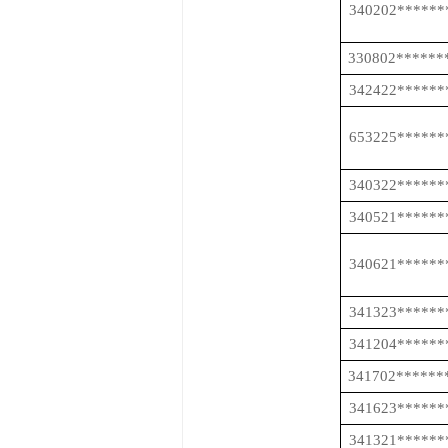
340202******
330802******
342422******
653225******
340322******
340521******
340621******
341323******
341204******
341702******
341623******
341321******