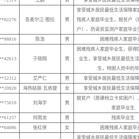
**72519
王鹏
男
享受城乡居民最低生活保
享受城乡居民最低生活保障家
**02276
吾麦尔江
·图拉
男
残疾人家庭毕业生，脱贫户（
户）、防返贫监测户家庭毕业
**98816
陈浩
男
困难残疾人家庭毕
困难残疾人家庭毕业生，获得
**42613
于晓翔
男
业生，享受城乡居民最低生
生，特困人员中的
**32312
艾严仁
男
享受城乡居民最低生活保
**20920
海热姑丽
·瓦依提
女
享受城乡居民最低生活保
脱贫户（原建档立卡贫困户）
**75010
刘海宇
男
家庭毕业生
**61257
何雨龙
男
残疾毕业生
**04086
张红侠
女
困难残疾人家庭毕
享受城乡居民最低生活保障家