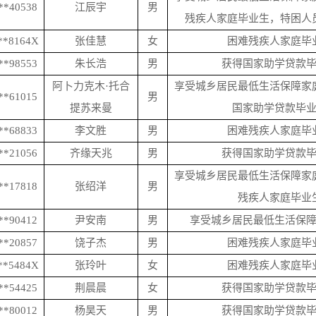
**40538
江辰宇
男
残疾人家庭毕业生，特困人
**8164X
张佳慧
女
困难残疾人家庭毕
**98553
朱长浩
男
获得国家助学贷款
阿卜力克木
·托合
享受城乡居民最低生活保障家
**61015
男
提苏来曼
国家助学贷款毕
**68833
李文胜
男
困难残疾人家庭毕
**21056
齐缘天兆
男
获得国家助学贷款
享受城乡居民最低生活保障家
**17818
张绍洋
男
残疾人家庭毕业
**90412
尹安南
男
享受城乡居民最低生活保
**20857
饶子杰
男
困难残疾人家庭毕
**5484X
张玲叶
女
困难残疾人家庭毕
**54425
荆晨晨
女
获得国家助学贷款
**80012
杨昊天
男
获得国家助学贷款