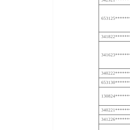
342921******
653125******
341822******
341623******
340222******
653130******
130824******
340221******
341226******