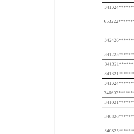
341324******
653222******
342426******
341225******
341321******
341321******
341324******
340602******
341021******
340826******
340825******