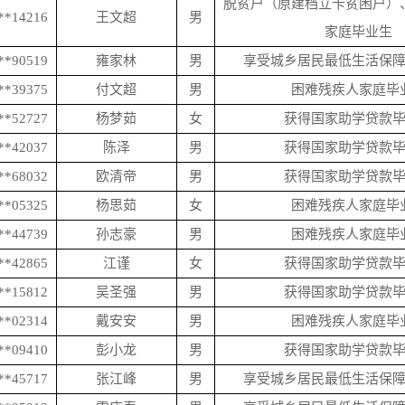
脱贫户（原建档立卡贫困户）
**14216
王文超
男
家庭毕业生
**90519
雍家林
男
享受城乡居民最低生活保
**39375
付文超
男
困难残疾人家庭毕
**52727
杨梦茹
女
获得国家助学贷款
**42037
陈泽
男
获得国家助学贷款
**68032
欧清帝
男
获得国家助学贷款
**05325
杨思茹
女
困难残疾人家庭毕
**44739
孙志豪
男
困难残疾人家庭毕
**42865
江谨
女
获得国家助学贷款
**15812
吴圣强
男
获得国家助学贷款
**02314
戴安安
男
困难残疾人家庭毕
**09410
彭小龙
男
获得国家助学贷款
**45717
张江峰
男
享受城乡居民最低生活保